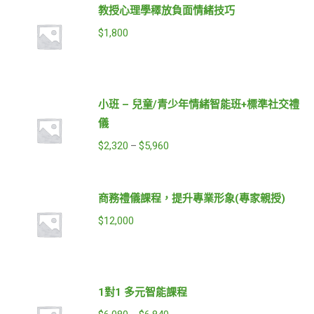
教授心理學䆁放負面情緒技巧
$
1,800
小班 – 兒童/青少年情緒智能班+標準社交禮
儀
$
2,320
$
5,960
–
商務禮儀課程，提升專業形象(專家親授)
$
12,000
1對1 多元智能課程