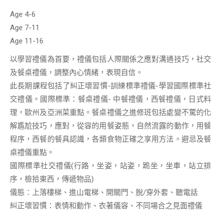
桌
Age 4-6
禮
Age 7-11
儀
Age 11-16
課
程
以學習禮儀為首要，禮儀包括人際關係之應對溝通技巧，社交
quantity
及餐桌禮儀，調整內心情緒，表現自信。
此長期課程包括了糾正壞習慣-訓練標準禮儀-學習國際標準社
交禮儀。國際標準：餐桌禮儀- 中餐禮儀，西餐禮儀，日式料
理，歐州及亞洲菜重點。餐桌禮儀之進修班包括處變不驚的化
解尷尬技巧，應對，從容的用餐姿態，自然流露的動作，用餐
程序，西餐的餐具認識，各類食物正確之享用方法。避忌及餐
桌禮儀重點。
國際標準社交禮儀(行路，坐姿，站姿，跪坐，坐車，站立排
序，檢拾東西，傳遞物品)
儀態：上落樓梯、進山電梯、開關門、脫/穿外套、聽電話
糾正壞習慣：表情和動作、衣著儀容、不同場合之見面禮儀