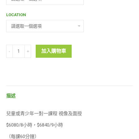
LOCATION
1
加入購物車
對
1
國
際
標
描述
準
社
兒童或青少年一對一課程 視像及面授
交
及
$6080/8小時，$6840/9小時
餐
（每課60分鐘）