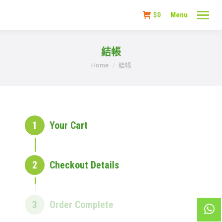
$
0
Menu
結帳
You are here:
Home
結帳
1
Your Cart
2
Checkout Details
3
Order Complete