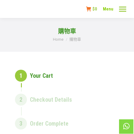
$
0
Menu
購物車
You are here:
Home
購物車
1
Your Cart
2
Checkout Details
3
Order Complete