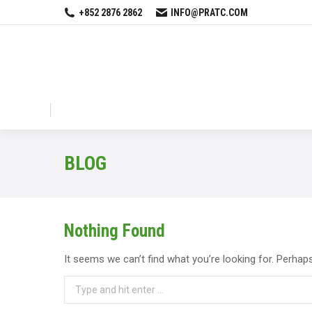
+852 2876 2862
INFO@PRATC.COM
BLOG
Nothing Found
It seems we can’t find what you’re looking for. Perhap
Search: