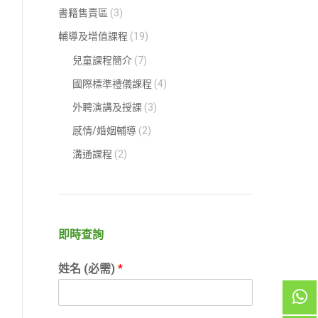
書籍售賣區
(3)
輔導及增值課程
(19)
兒童課程簡介
(7)
國際標準禮儀課程
(4)
外聘演講及授課
(3)
感情/婚姻輔導
(2)
溝通課程
(2)
即時查詢
姓名 (必需)
*