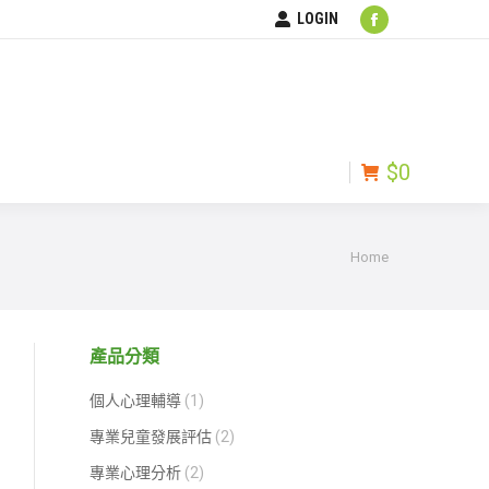
LOGIN
$
0
Facebook
page
opens
in
new
$
0
window
You are here:
Home
產品分類
個人心理輔導
(1)
專業兒童發展評估
(2)
專業心理分析
(2)